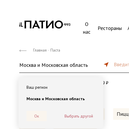
О
Рестораны
нас
Главная
·
Паста
Введит
Москва и Московская область
от 45 мин
от 1500 ₽
179 ₽
Ваш регион
Москва и Московская область
Наборы на компанию
Обеды
Пицц
Ок
Выбрать другой