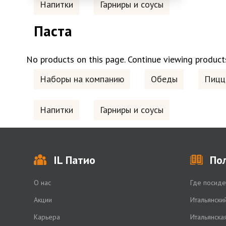
Напитки
Гарниры и соусы
Паста
No products on this page.
Continue viewing products
Наборы на компанию
Обеды
Пицц
Напитки
Гарниры и соусы
IL Патио
По
О нас
Где посиде
Акции
Итальянски
Карьера
Итальянска