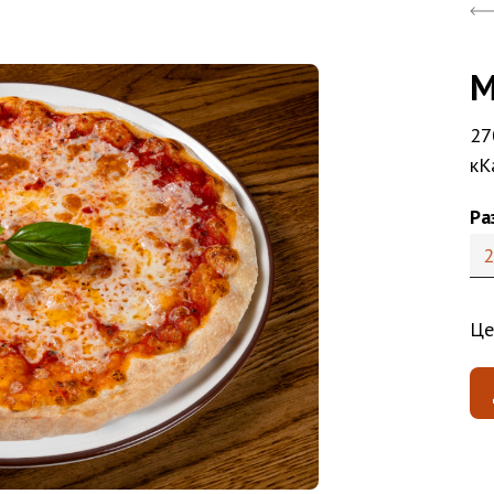
М
27
кК
Ра
2
Це