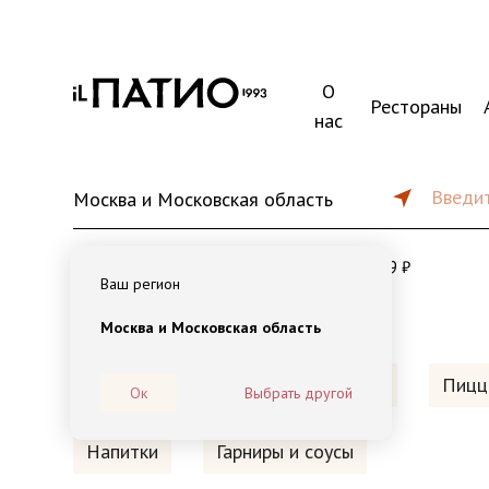
О
Рестораны
нас
Введит
Москва и Московская область
от 45 мин
от 1500 ₽
179 ₽
Ваш регион
Москва и Московская область
Наборы на компанию
Обеды
Пицц
Ок
Выбрать другой
Напитки
Гарниры и соусы