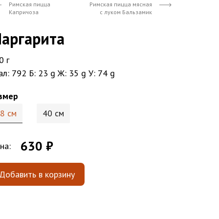
Римская пицца
Римская пицца мясная
Капричоза
с луком Бальзамик
аргарита
0 г
ал: 792
Б: 23 g
Ж: 35 g
У: 74 g
змер
8 см
40 см
630 ₽
на:
Добавить в корзину