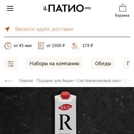
Корзина
Введите адрес доставки
от 45 мин
от 1500 ₽
179 ₽
Наборы на компанию
Обеды
Пи
·
Главная
·
Подарки для Акции
Сок Апельсиновый пакет. 1 л 