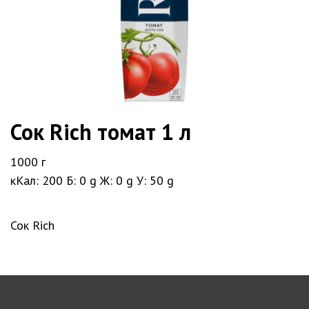
Сок Rich томат 1 л
1000 г
кКал: 200
Б: 0 g
Ж: 0 g
У: 50 g
Сок Rich