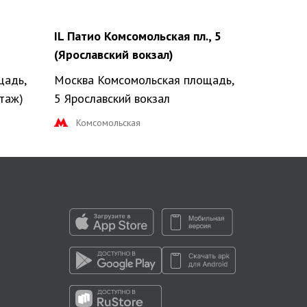
IL Патио Комсомольская пл., 5
Комбо П
(Ярославский вокзал)
(Павеле
щадь,
Москва Комсомольская площадь,
Москва 
этаж)
5 Ярославский вокзал
Павелец
Комсомольская
Паве