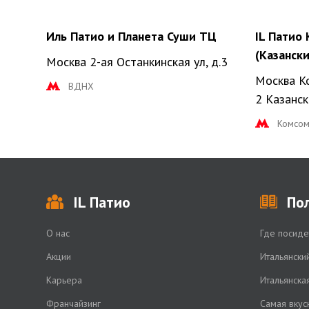
Иль Патио и Планета Суши ТЦ
IL Патио 
(Казански
Москва 2-ая Останкинская ул, д.3
Москва К
ВДНХ
2 Казанск
Комсом
IL Патио
По
О нас
Где посиде
Акции
Итальянски
Карьера
Итальянска
Франчайзинг
Самая вкус