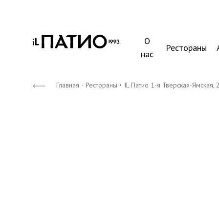
О
Рестораны
нас
·
Главная
·
Рестораны
IL Патио 1-я Тверская-Ямская, 